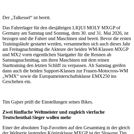
Der „Talkessel“ ist bereit.
Das Fahrerlager für den diesjährigen LIQUI MOLY MXGP of
Germany am Samstag und Sonntag, dem 30. und 31. Mai 2026, ist
bezogen und die Fahrer und Maschinen sind bereit. Bevor die ersten
Trainingsläufe gestartet werden, versammelten sich auch dieses Jahr
am Freitagnachmittag die Akteure der beiden WM-Klassen MXGP
und MX2 vorm eigentlichen Startgatter für die Rennen ab
Samstagnachmittag, um ihren Maschinen mit dem reinen
Starttraining den letzten Schliff zu verpassen. Ab Samstag greifen
dann auch die beiden Support-Klassen zur Frauen-Motocross-WM
„WMX“ sowie die Europameisterschaftsklasse EMX250 ins
Geschehen ein.
Tim Gajser prüft die Einstellungen seines Bikes.
Zwei fünffache Weltmeister und zugleich vierfache
Teutschenthal-Sieger wollen mehr
Einer der absoluten Top-Favoriten auf den Gesamtsieg in der gleich
der Weltserie lautenden Königsklasse MXGP ist der Slowene Tim