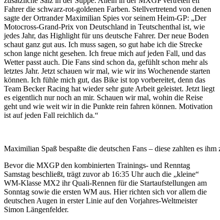
zusätzliche Salz in der Suppe. Allein in der MXGP vertreten elf
Fahrer die schwarz-rot-goldenen Farben. Stellvertretend von denen
sagte der Ortrander Maximilian Spies vor seinem Heim-GP: „Der
Motocross-Grand-Prix von Deutschland in Teutschenthal ist, wie
jedes Jahr, das Highlight für uns deutsche Fahrer. Der neue Boden
schaut ganz gut aus. Ich muss sagen, so gut habe ich die Strecke
schon lange nicht gesehen. Ich freue mich auf jeden Fall, und das
Wetter passt auch. Die Fans sind schon da, gefühlt schon mehr als
letztes Jahr. Jetzt schauen wir mal, wie wir ins Wochenende starten
können. Ich fühle mich gut, das Bike ist top vorbereitet, denn das
Team Becker Racing hat wieder sehr gute Arbeit geleistet. Jetzt liegt
es eigentlich nur noch an mir. Schauen wir mal, wohin die Reise
geht und wie weit wir in die Punkte rein fahren können. Motivation
ist auf jeden Fall reichlich da.“
Maximilian Spaß bespaßte die deutschen Fans – diese zahlten es ihm 
Bevor die MXGP den kombinierten Trainings- und Renntag
Samstag beschließt, trägt zuvor ab 16:35 Uhr auch die „kleine“
WM-Klasse MX2 ihr Quali-Rennen für die Startaufstellungen am
Sonntag sowie die ersten WM aus. Hier richten sich vor allem die
deutschen Augen in erster Linie auf den Vorjahres-Weltmeister
Simon Längenfelder.