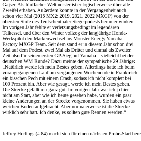
Gajser. Als fünffacher Weltmeister ist er logischerweise über alle
Zweifel erhaben. Außerdem konnte in der Vergangenheit auch
schon vier Mal (2015 MX2; 2019, 2021, 2022 MXGP) von der
obersten Stufe des Teutschenthaler Siegerpodests herunter winken.
Im vorigen Jahr fehlte er verletzungsbedingt im legendären
Talkessel, und über den Winter vollzog der langjährige Honda-
Werkspilot den Markenwechsel ins Monster Energy Yamaha
Factory MXGP Team. Seit dem stand er in diesem Jahr schon drei
Mal auf dem Podest, zwei Mal als Dritter und einmal als Zweiter.
Zeit also für seinen ersten GP-Sieg auf Yamaha – vielleicht bei der
deutschen WM-Runde? Dazu meinte der sympathische 29-Jährige:
„Natürlich werde ich mein Bestes geben. Allerdings hatte ich beim
vorangegangenen Lauf am vergangenen Wochenende in Frankreich
ein bisschen Pech mit einem Crash, sodass ich nicht komplett bei
100 Prozent bin. Aber wie gesagt, werde ich mein Bestes geben.
Die Strecke gefällt mir ganz gut. Im vorigen Jahr war ich ja hier
nicht am Start, aber wie ich heute gesehen habe, wurden ein paar
kleine Änderungen an der Strecke vorgenommen. Sie haben etwas
weichen Boden aufgebracht. Aber normalerweise ist die Strecke
wirklich sehr hart. Ich denke, es sollten gute Rennen werden.“
Jeffrey Herlings (# 84) macht sich für einen nächsten Probe-Start berei