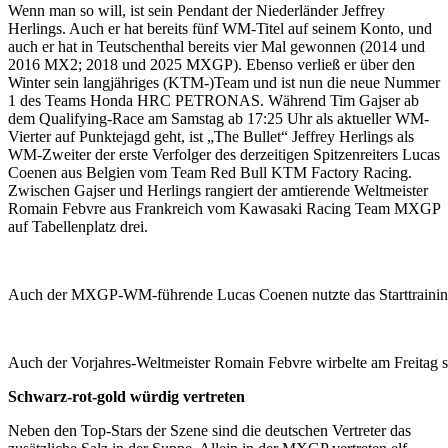
Wenn man so will, ist sein Pendant der Niederländer Jeffrey
Herlings. Auch er hat bereits fünf WM-Titel auf seinem Konto, und
auch er hat in Teutschenthal bereits vier Mal gewonnen (2014 und
2016 MX2; 2018 und 2025 MXGP). Ebenso verließ er über den
Winter sein langjähriges (KTM-)Team und ist nun die neue Nummer
1 des Teams Honda HRC PETRONAS. Während Tim Gajser ab
dem Qualifying-Race am Samstag ab 17:25 Uhr als aktueller WM-
Vierter auf Punktejagd geht, ist „The Bullet“ Jeffrey Herlings als
WM-Zweiter der erste Verfolger des derzeitigen Spitzenreiters Lucas
Coenen aus Belgien vom Team Red Bull KTM Factory Racing.
Zwischen Gajser und Herlings rangiert der amtierende Weltmeister
Romain Febvre aus Frankreich vom Kawasaki Racing Team MXGP
auf Tabellenplatz drei.
Auch der MXGP-WM-führende Lucas Coenen nutzte das Starttraining
Auch der Vorjahres-Weltmeister Romain Febvre wirbelte am Freitag 
Schwarz-rot-gold würdig vertreten
Neben den Top-Stars der Szene sind die deutschen Vertreter das