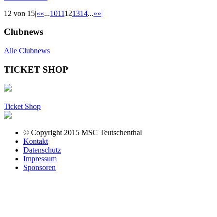
12 von 15
|«
«
...
10
11
12
13
14
...
»
»|
Clubnews
Alle Clubnews
TICKET SHOP
Ticket Shop
© Copyright 2015 MSC Teutschenthal
Kontakt
Datenschutz
Impressum
Sponsoren